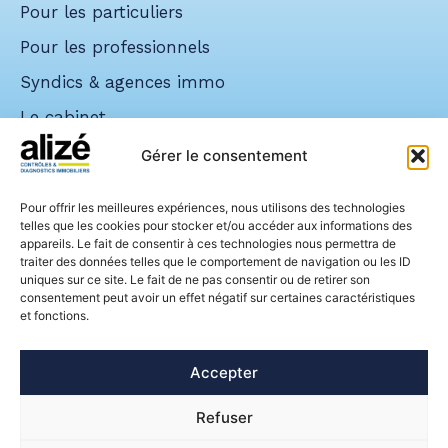
Pour les particuliers
Pour les professionnels
Syndics & agences immo
Le cabinet
Nos réalisations
Gérer le consentement
Demander un devis
Nos horaires
Pour offrir les meilleures expériences, nous utilisons des technologies
telles que les cookies pour stocker et/ou accéder aux informations des
lun – jeu : 9h00 à 12h30 & 13h30 à 18h00
appareils. Le fait de consentir à ces technologies nous permettra de
ven : 9h00 à 12h30 & 13h30 à 17h00
traiter des données telles que le comportement de navigation ou les ID
uniques sur ce site. Le fait de ne pas consentir ou de retirer son
Nous sommes certifiés
consentement peut avoir un effet négatif sur certaines caractéristiques
et fonctions.
Accepter
© 2026 alize-diagnostic.fr | Tous
Refuser
droits réservés |
Mentions légales
|